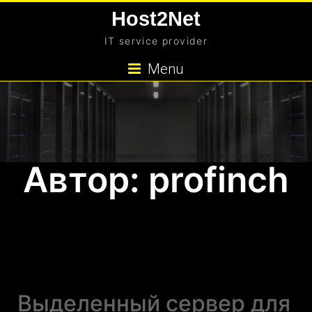
Skip
Host2Net
to
IT service provider
content
Menu
Автор: profinch
Выделенный сервер для