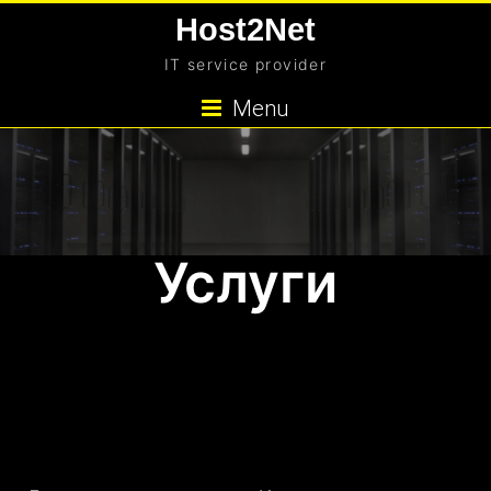
Skip
Host2Net
to
IT service provider
content
Menu
Услуги